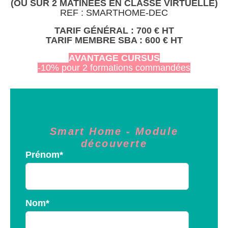
(OU SUR 2 MATINÉES EN CLASSE VIRTUELLE)
REF : SMARTHOME-DEC
TARIF G
É
N
É
RAL : 700 € HT
TARIF MEMBRE SBA : 600 € HT
AVANTAGE CURSUS
-10% pour 2 formations commandées
Smart Home - Module
découverte
Prénom
*
Nom
*